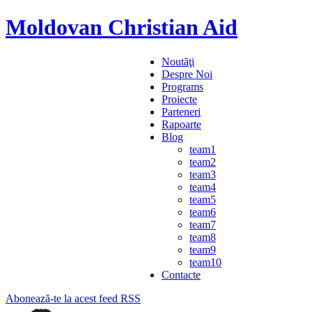
Moldovan Christian Aid
Noutăţi
Despre Noi
Programs
Proiecte
Parteneri
Rapoarte
Blog
team1
team2
team3
team4
team5
team6
team7
team8
team9
team10
Contacte
Abonează-te la acest feed RSS