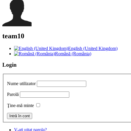
team10
English (United Kingdom)
Română (România)
Login
Nume utilizator
Parolă
Ţine-mă minte
V-aţi uitat parola?