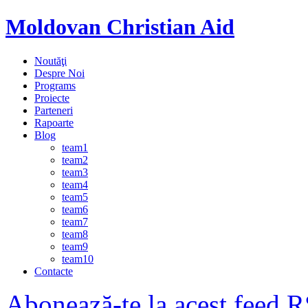
Moldovan Christian Aid
Noutăţi
Despre Noi
Programs
Proiecte
Parteneri
Rapoarte
Blog
team1
team2
team3
team4
team5
team6
team7
team8
team9
team10
Contacte
Abonează-te la acest feed 